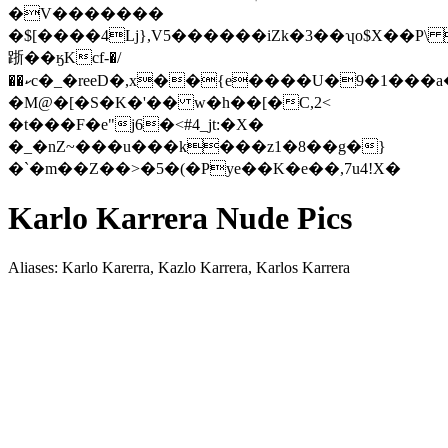
�V�������
�$[����4Lj},V5������iZk�3��ʮo$X��P\
䟷��ӄKcf-�/
��ކc�_�reeD�,x��{e����U�9�1���a��A���N�������
�M@�[�S�K�'�� w�h��[�C,2<
�t���F�e"j6�<#4_jt:�X�
�_�nZ~���u���k���z1�8��
g�}
�`�m��Z��>�5�(�Pye��K�e��,7u4!X�
Karlo Karrera Nude Pics
Aliases: Karlo Karerra, Kazlo Karrera, Karlos Karrera