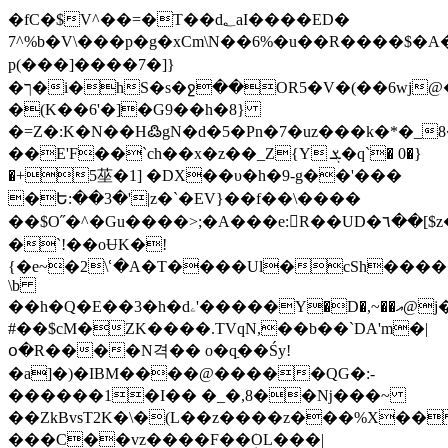
�fC�$V^��=�T��d؂aI����ED�
7^%b�V\���p�g�xCm\N��6%�u��R����$�A�
p(���]����7�]}
�ך�i�hS�s�ջ��OR5�V�(��6wj@���l�N����A���;q>
�(K��6'�]�G9��h�8}
�=Z�:K�N��H߷gN�d�5�Pn�7�uz���k�*�_
��E'F��`ch��x�z��_Z{Y ܮ�q`� 0�}
�+5莝�1] �DX��υ�h�9-g��'���
�Ե:��3�'|z�`�EV}��f��\����
��$O˝�^�Gu����>;�A���e:򫌒R��UD�٦��[$z�@�@�o�1{J�}
�`!��oɄK�!
{�e~�2\ՙ�A�T����Ul�cSh����
\b
��h�Q�E��3�h�dۦ'�����Y�D�,~��އ@j�*�
#��$cM�ZK����.TVqN,��b��`DA'm�|
օ�R����N격�� o�q͖��Śy!
�a]�)�IBM����@�����QG�:-
������1�I�� �_�,8��ǋ���~
��ZkBvsT2K�\�(L��z����z���%X��
���C��vz����F��ܲOL���|